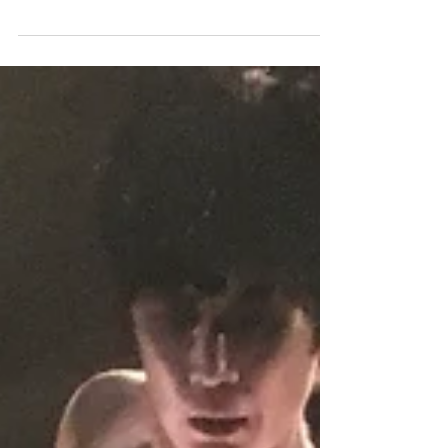
中嶋野々子
2021年7月11日
読了時間: 1分
ジゼル写真
撮影：山廣康夫