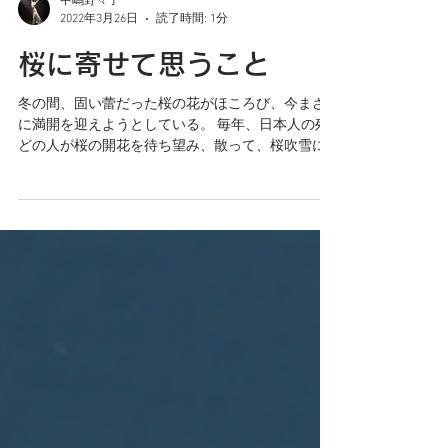
中嶋野々子
2022年3月26日
読了時間: 1分
桜に寄せて思うこと
冬の間、固い蕾だった桜の花がほころび、今まさ
に満開を迎えようとしている。 毎年、日本人の殆
どの人が桜の開花を待ち望み、散って、桜吹雪に
なるまでの短い間、その美しさを惜しむように堪
能する。 じっと寒さに耐えてきて、暖かい春の日
差しのもとで、いっせいに咲き始める桜の花は、
圧巻だ...