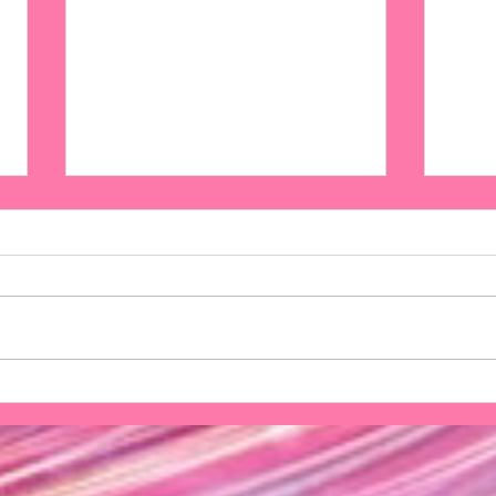
平気に踊るvol.2鑑賞
第6