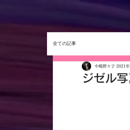
全ての記事
中嶋野々子
2021
ジゼル写