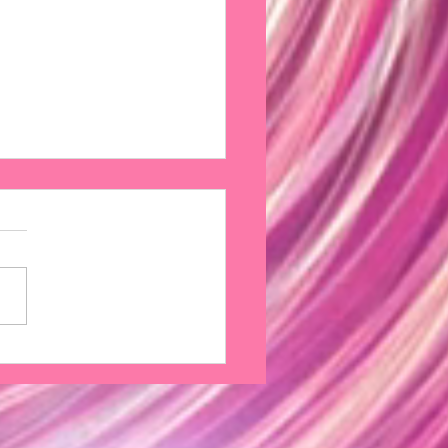
9回橘バレヱ学校学校公演