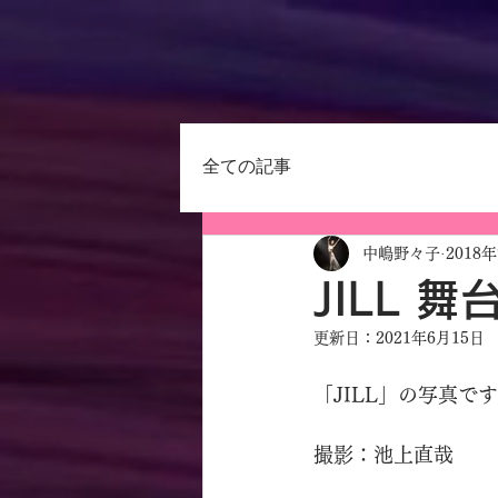
全ての記事
中嶋野々子
2018
JILL 
更新日：
2021年6月15日
「JILL」の写真で
撮影：池上直哉