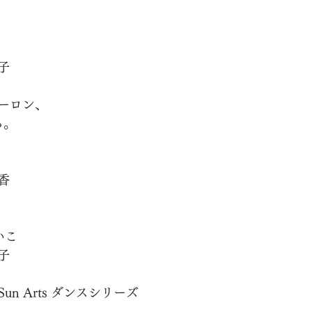
子
ーロン、
る。
香
いこ
子
n Arts ダンスシリーズ