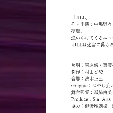
「JILL」
作・出演：中嶋野々
夢魔、
追いかけてくるニュ
 JILLは迷宮に落ち
照明：東原修・斎藤
制作：村山香澄
音響：渋木正巳
Graphic：はやしゑ
舞台監督：森脇由美
Produce：Sun Arts
協力：俳優座劇場　Su